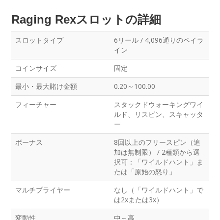
Raging Rexスロットの詳細
スロットタイプ
6リール / 4,096通りのペイラ
イン
コインサイズ
固定
最小・最大賭け金額
0.20～100.00
フィーチャー
スタックドウォーキングワイ
ルド、リスピン、スキャッタ
ー
ボーナス
8回以上のフリースピン（追
加は無制限） / 2種類から選
択可：「ワイルドハント」ま
たは「原始の怒り」
マルチプライヤー
なし（「ワイルドハント」で
は2xまたは3x）
変動性
中～高