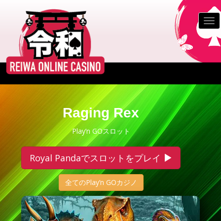
S
k
TO
i
p
t
o
m
a
i
n
Raging Rex
c
o
Play’n GOスロット
n
t
Royal Pandaでスロットをプレイ
e
n
全てのPlay’n GOカジノ
t