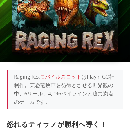
Raging Rex
モバイルスロット
はPlay’n GO社
制作。某恐竜映画を彷彿とさせる世界観の
中、6リール、4,096ペイラインと迫力満点
のゲームです。
怒れるティラノが勝利へ導く！