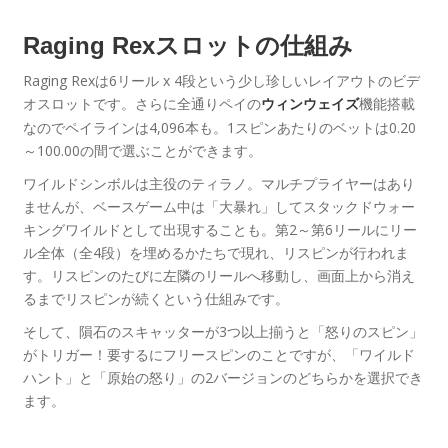
Raging Rexスロットの仕組み
Raging Rexは6リール x 4段という少し珍しいレイアウトのビデ
オスロットです。さらに全通りペイの
機能搭載
ウィンウェイズ
なのでペイラインは4,096本も。1スピンあたりのベットは0.20
～100.00の間で選ぶことができます。
ワイルドシンボルは主役のティラノ。マルチプライヤーはあり
ませんが、ベースゲーム中は「大暴れ」してスタックドウォー
キングワイルドとして出現することも。第2～第6リールにリー
ル全体（全4段）を埋めるかたちで現れ、リスピンが行われま
す。リスピンのたびに左隣のリールへ移動し、画面上から消え
るまでリスピンが続くという仕組みです。
そして、隕石のスキャッターが3つ以上揃うと「怒りのスピン」
がトリガー！要するにフリースピンのことですが、「ワイルド
ハント」と「原始の怒り」の2バージョンのどちらかを選択でき
ます。