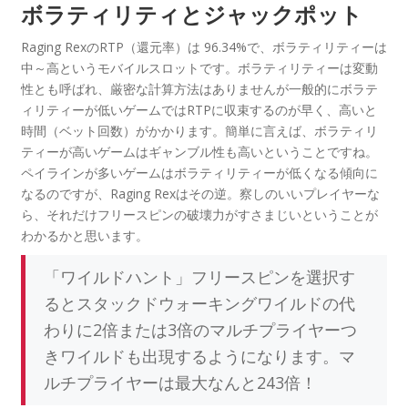
ボラティリティとジャックポット
Raging RexのRTP（還元率）は 96.34%で、ボラティリティーは
中～高というモバイルスロットです。ボラティリティーは変動
性とも呼ばれ、厳密な計算方法はありませんが一般的にボラテ
ィリティーが低いゲームではRTPに収束するのが早く、高いと
時間（ベット回数）がかかります。簡単に言えば、ボラティリ
ティーが高いゲームはギャンブル性も高いということですね。
ペイラインが多いゲームはボラティリティーが低くなる傾向に
なるのですが、Raging Rexはその逆。察しのいいプレイヤーな
ら、それだけフリースピンの破壊力がすさまじいということが
わかるかと思います。
「ワイルドハント」フリースピンを選択す
るとスタックドウォーキングワイルドの代
わりに2倍または3倍のマルチプライヤーつ
きワイルドも出現するようになります。マ
ルチプライヤーは最大なんと243倍！