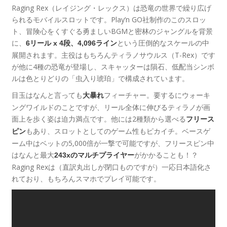
Raging Rex（レイジング・レックス）は恐竜の世界で繰り広げ
られるモバイルスロットです。Play’n GO社制作のこのスロッ
ト、冒険心をくすぐる勇ましいBGMと密林のジャングルを背景
に、
という圧倒的なスケールの中
6リール x 4段、4,096ライン
展開されます。主役はもちろんティラノサウルス（T-Rex）です
が他に4種の恐竜が登場し、スキャッターは隕石、低配当シンボ
ルは色とりどりの「虫入り琥珀」で構成されています。
目玉はなんと言っても
フィーチャー。要するにウォーキ
大暴れ
ングワイルドのことですが、リール全体に伸びるティラノが画
面上を歩く姿は迫力満点です。他には2種類から選べる
フリース
もあり、スロットとしてのゲーム性もピカイチ。ベースゲ
ピン
ーム中はベットの5,000倍が一撃で可能ですが、フリースピン中
はなんと最大
がかかることも！？
243xのマルチプライヤー
Raging Rexは（直訳丸出しが閉口ものですが）一応日本語化さ
れており、もちろんスマホでプレイ可能です。