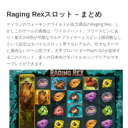
Raging Rexスロット – まとめ
ティラノのウォーキングワイルドが迫力満点のRaging Rex。し
かしこのゲームの真髄は「ワイルドハント」フリースピンにあ
り！最大243倍が可能なマルチプライヤーとスピン上限回数なし
という設定はモバイルスロット界でもレアもの。壮大なテーマ
に遜色ないゲーム性です。大手プロバイダーPlay’n GOが提供す
るこのスロット、多くの日本向けモバイルカジノでリアルマネ
ープレイができます。