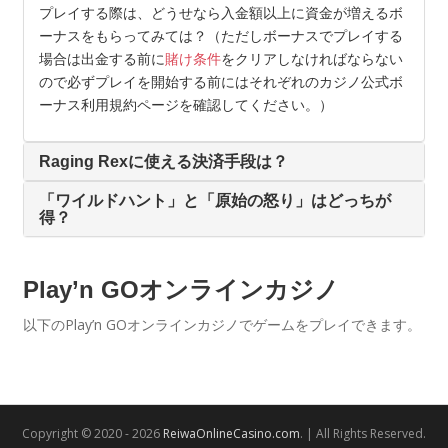
プレイする際は、どうせなら入金額以上に資金が増えるボ
ーナスをもらってみては？（ただしボーナスでプレイする
場合は出金する前に
賭け条件
をクリアしなければならない
ので必ずプレイを開始する前にはそれぞれのカジノ公式ボ
ーナス利用規約ページを確認してください。）
Raging Rexに使える決済手段は？
「ワイルドハント」と「原始の怒り」はどっちが
得？
Play’n GOオンラインカジノ
以下のPlay’n GOオンラインカジノでゲームをプレイできます。
Copyright © 2020 - 2026
ReiwaOnlineCasino.com
. | All Rights Reserved.