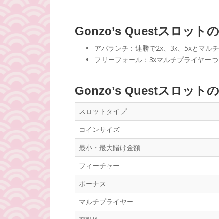
Gonzo’s Questスロ
アバランチ：連勝で2x、3x、5xとマル
フリーフォール：3xマルチプライヤーつ
Gonzo’s Questスロット
スロットタイプ
コインサイズ
最小・最大賭け金額
フィーチャー
ボーナス
マルチプライヤー