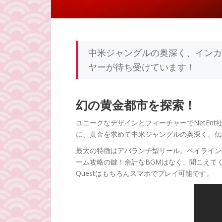
中米ジャングルの奥深く、インカの遺跡が
ヤーが待ち受けています！
幻の黄金都市を探索！
ユニークなデザインとフィーチャーでNetEnt
に、黄金を求めて中米ジャングルの奥深く、伝
最大の特徴はアバランチ型リール。ペイライン
ーム攻略の鍵！余計なBGMはなく、聞こえてく
Questはもちろんスマホでプレイ可能です。