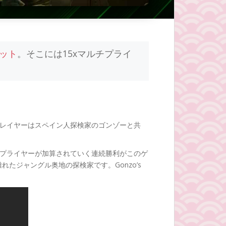
ット
。そこには15xマルチプライ
）。プレイヤーはスペイン人探検家のゴンゾーと共
プライヤーが加算されていく連続勝利がこのゲ
たジャングル奥地の探検家です。Gonzo’s