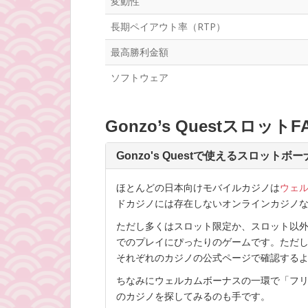
変動性
長期ペイアウト率（RTP）
最高勝利金額
ソフトウェア
Gonzo’s QuestスロットF
Gonzo's Questで使えるスロットボ
ほとんどの日本向けモバイルカジノは
ウェ
ドカジノには存在しないオンラインカジノ
ただし多くはスロット限定か、スロット以外の
でのプレイにぴったりのゲームです。ただ
それぞれのカジノの公式ページで確認する
ちなみにウェルカムボーナスの一環で「フリー
のカジノを探してみるのも手です。