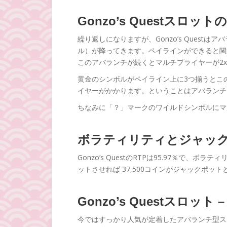
Gonzo’s Questスロッ
繰り返しになりますが、Gonzo’s Que
ル）が降ってきます。ペイラインができると関連
このアバランチが続くとマルチプライヤーが2
黄金のシンボルがペイライン上に3つ揃うとこ
イヤーがかかります。ということはアバランチマ
ちなみに「？」マークのワイルドシンボルにマ
ボラティリティとジャッ
Gonzo’s QuestのRTPは95.97％で
ットさせれば 37,500コインがジャックポッ
Gonzo’s Questスロット 
今ではすっかり人気が定着したアバランチ型スロッ