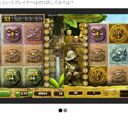
たというプレイヤーはぜひ試してみては？