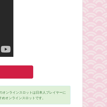
のオンラインスロットは日本人プレイヤーに
型のおすすめオンラインスロットです。