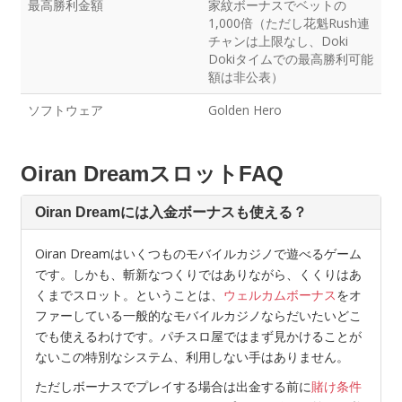
最高勝利金額
家紋ボーナスでベットの
1,000倍（ただし花魁Rush連
チャンは上限なし、Doki
Dokiタイムでの最高勝利可能
額は非公表）
ソフトウェア
Golden Hero
Oiran DreamスロットFAQ
Oiran Dreamには入金ボーナスも使える？
Oiran Dreamはいくつものモバイルカジノで遊べるゲーム
です。しかも、斬新なつくりではありながら、くくりはあ
くまでスロット。ということは、
ウェルカムボーナス
をオ
ファーしている一般的なモバイルカジノならだいたいどこ
でも使えるわけです。パチスロ屋ではまず見かけることが
ないこの特別なシステム、利用しない手はありません。
ただしボーナスでプレイする場合は出金する前に
賭け条件