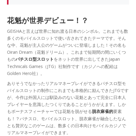
花魁が世界デビュー！？
GEISHAと言えば世界に知れ渡る日本のシンボル。これまでも数
多くのモバイルスロットで使い古されてきたテーマです。そん
な中、花魁が主人公のゲームがついに登場しました！その名も
Oiran Dream（花魁ドリーム）。これまで短期間の間にいくつ
もの
をネットの世界に出してきたJapan
パチスロ型スロット
Technicals Games（JTG）社制作です（カジノへの配給は
Golden Hero社）。
ありそうでなかったリアルマネープレイができるパチスロ型モ
バイルスロットの制作にこれまでも本格的に励んできたJTGです
が、今作は外国人には馴染みのない花魁とあって完全に日本人
プレイヤーを意識したつくりであることがうかがえます。しか
もボーナスフィーチャーでは花魁を脱がせる
要素
脱衣麻雀的
も！？パチスロ、モバイルスロット、脱衣麻雀が融合したなん
とも贅沢なこのゲームは、数多くの日本向けモバイルカジノで
リアルマネープレイができます。