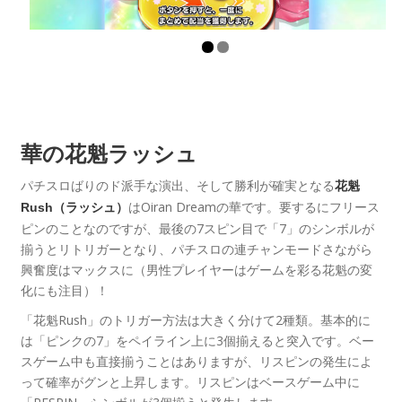
華の花魁ラッシュ
パチスロばりのド派手な演出、そして勝利が確実となる
花魁
はOiran Dreamの華です。要するにフリース
Rush（ラッシュ）
ピンのことなのですが、最後の7スピン目で「7」のシンボルが
揃うとリトリガーとなり、パチスロの連チャンモードさながら
興奮度はマックスに（男性プレイヤーはゲームを彩る花魁の変
化にも注目）！
「花魁Rush」のトリガー方法は大きく分けて2種類。基本的に
は「ピンクの7」をペイライン上に3個揃えると突入です。ベー
スゲーム中も直接揃うことはありますが、リスピンの発生によ
って確率がグンと上昇します。リスピンはベースゲーム中に