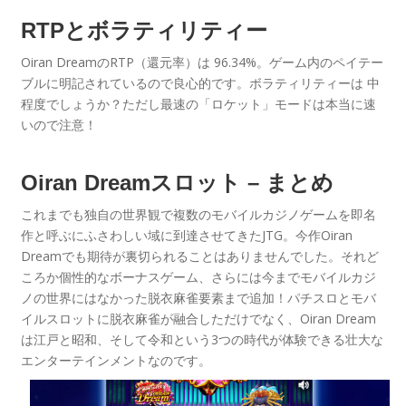
RTPとボラティリティー
Oiran DreamのRTP（還元率）は 96.34%。ゲーム内のペイテー
ブルに明記されているので良心的です。ボラティリティーは 中
程度でしょうか？ただし最速の「ロケット」モードは本当に速
いので注意！
Oiran Dreamスロット – まとめ
これまでも独自の世界観で複数のモバイルカジノゲームを即名
作と呼ぶにふさわしい域に到達させてきたJTG。今作Oiran
Dreamでも期待が裏切られることはありませんでした。それど
ころか個性的なボーナスゲーム、さらには今までモバイルカジ
ノの世界にはなかった脱衣麻雀要素まで追加！パチスロとモバ
イルスロットに脱衣麻雀が融合しただけでなく、Oiran Dream
は江戸と昭和、そして令和という3つの時代が体験できる壮大な
エンターテインメントなのです。