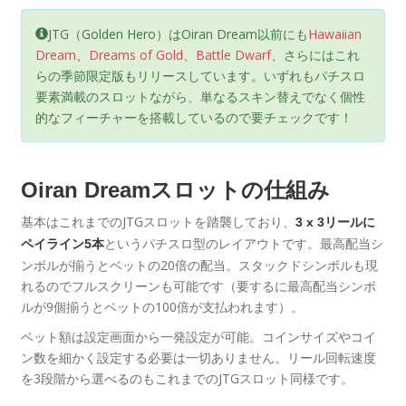
JTG（Golden Hero）はOiran Dream以前にも
Hawaiian
Dream
、
Dreams of Gold
、
Battle Dwarf
、さらにはこれ
らの季節限定版もリリースしています。いずれもパチスロ
要素満載のスロットながら、単なるスキン替えでなく個性
的なフィーチャーを搭載しているので要チェックです！
Oiran Dreamスロットの仕組み
基本はこれまでのJTGスロットを踏襲しており、
3 x 3リールに
というパチスロ型のレイアウトです。最高配当シ
ペイライン5本
ンボルが揃うとベットの20倍の配当。スタックドシンボルも現
れるのでフルスクリーンも可能です（要するに最高配当シンボ
ルが9個揃うとベットの100倍が支払われます）。
ベット額は設定画面から一発設定が可能。コインサイズやコイ
ン数を細かく設定する必要は一切ありません。リール回転速度
を3段階から選べるのもこれまでのJTGスロット同様です。