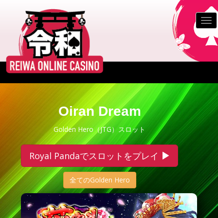
S
k
TO
i
p
t
o
m
a
i
n
Oiran Dream
c
o
Golden Hero（JTG）スロット
n
t
Royal Pandaでスロットをプレイ
e
n
全てのGolden Hero
t