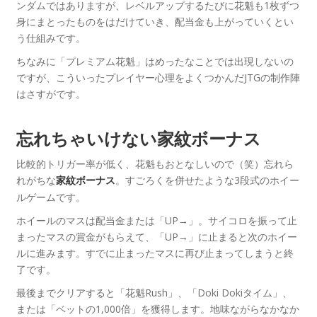
ンダムではありますが、レベルアップするたびに花魁も1枚ずつ
身にまとったものをはだけていき、配当金も上がっていくとい
う仕組みです。
ちなみに「プレミアム花魁」はめったなことでは出現しないの
ですが、こういったプレイヤー心理をよくつかんだJTGの制作陣
はさすがです。
忘れちゃいけない家紋ボーナス
比較的トリガー率が低く、花魁もおとなしいので（笑）忘れら
れがちな
。すごろくを併せたような3段式のホイー
家紋ボーナス
ルゲームです。
ホイールのマスは配当金または「UP→」。サイコロを振って止
まったマスの賞金がもらえて、「UP→」に止まると次のホイー
ルに進みます。すでに止まったマスに再び止まってしまうと終
了です。
最後までクリアすると「花魁Rush」、「Doki Dokiタイム」、
または「ベットの1,000倍」を獲得します。地味ながらなかなか