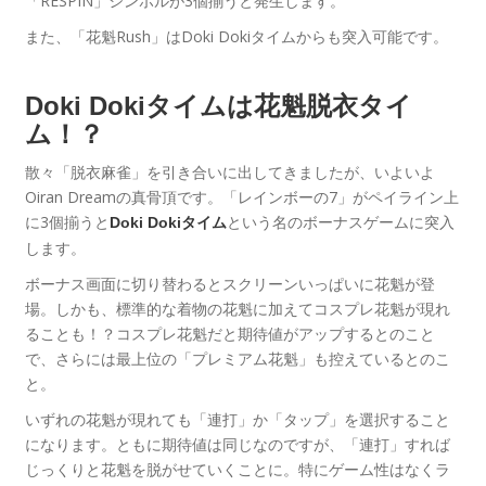
「RESPIN」シンボルが3個揃うと発生します。
また、「花魁Rush」はDoki Dokiタイムからも突入可能です。
Doki Dokiタイムは花魁脱衣タイ
ム！？
散々「脱衣麻雀」を引き合いに出してきましたが、いよいよ
Oiran Dreamの真骨頂です。「レインボーの7」がペイライン上
に3個揃うと
という名のボーナスゲームに突入
Doki Dokiタイム
します。
ボーナス画面に切り替わるとスクリーンいっぱいに花魁が登
場。しかも、標準的な着物の花魁に加えてコスプレ花魁が現れ
ることも！？コスプレ花魁だと期待値がアップするとのこと
で、さらには最上位の「プレミアム花魁」も控えているとのこ
と。
いずれの花魁が現れても「連打」か「タップ」を選択すること
になります。ともに期待値は同じなのですが、「連打」すれば
じっくりと花魁を脱がせていくことに。特にゲーム性はなくラ