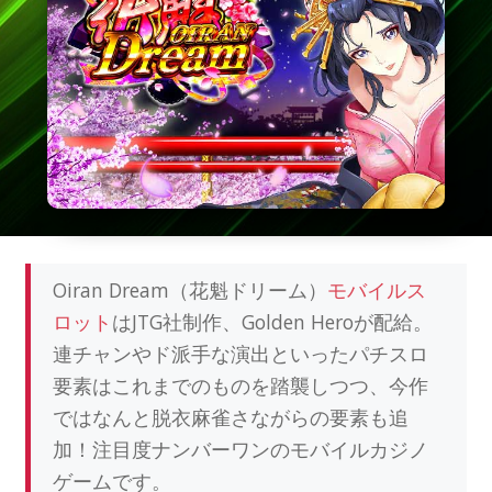
Oiran Dream（花魁ドリーム）
モバイルス
ロット
はJTG社制作、Golden Heroが配給。
連チャンやド派手な演出といったパチスロ
要素はこれまでのものを踏襲しつつ、今作
ではなんと脱衣麻雀さながらの要素も追
加！注目度ナンバーワンのモバイルカジノ
ゲームです。